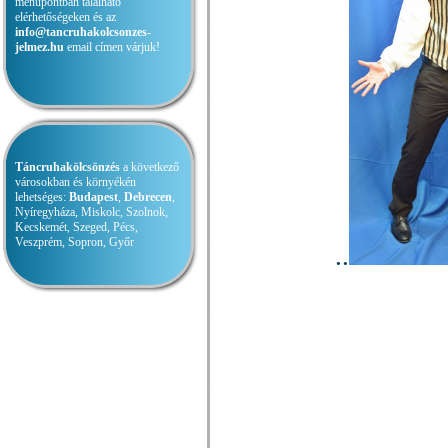
menüpontban található
elérhetőségeken és az
info@tancruhakolcsonzes-
jelmez.hu
email címen várjuk!
Táncruhakölcsönzés
a következő
városokban és környékén
lehetséges:
Budapest
,
Debrecen
,
Nyíregyháza, Miskolc, Szolnok,
Kecskemét, Szeged, Pécs,
Veszprém, Sopron, Győr
..