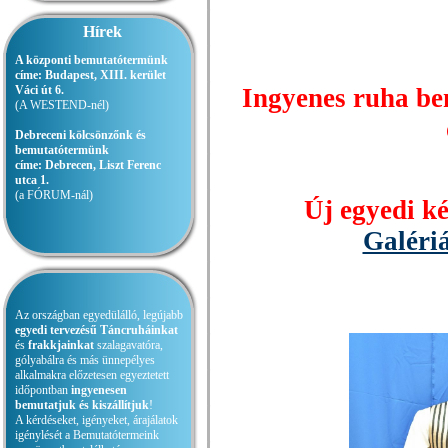
Hírek
A központi bemutatótermünk
címe
:
Budapest, XIII. kerület
Váci út 6.
Ingyenes ruha bem
(A WESTEND-nél)
Debreceni kölcsönzőnk és
bemutatótermünk
címe:
Debrecen, Liszt Ferenc
utca 1.
(a FÓRUM-nál)
Új egyedi ké
Galéri
Az országban egyedülálló, legújabb
egyedi tervezésű Táncruháinkat
és
frakkjainkat
szalagavatóra,
gólyabálra és más ünnepélyes
alkalmakra előzetesen egyeztetett
időpontban
ingyenesen
bemutatjuk és kiszállítjuk
!
A kérdéseket, igényeket, árajálatok
igénylését a Bemutatótermeink