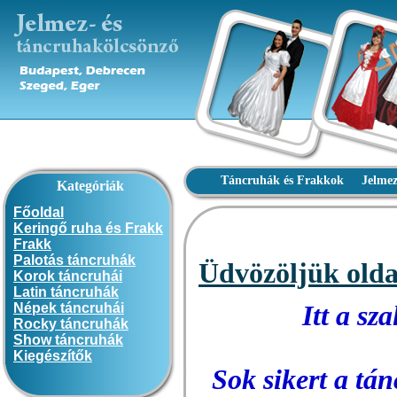
Táncruhák és Frakkok
Jelme
Kategóriák
Főoldal
Keringő r
uha és Frakk
Frakk
Palotás táncruhák
Üdvözöljük old
Korok táncruhái
Latin táncruhák
Népek táncruhái
Itt a sz
Rocky táncruhák
Show táncruhák
Kiegészítők
Sok sikert a tán